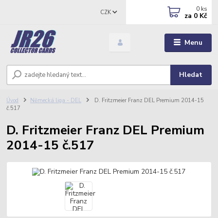
0
ks
CZK
za
0 Kč
Menu
Hledat
Úvod
Německá liga - DEL
D. Fritzmeier Franz DEL Premium 2014-15
č.517
D. Fritzmeier Franz DEL Premium
2014-15 č.517