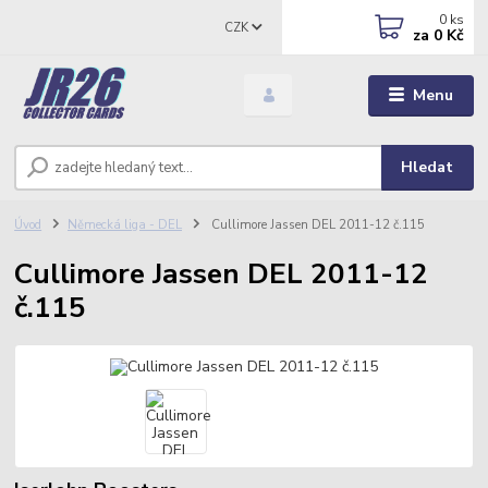
0
ks
CZK
za
0 Kč
Menu
Hledat
Úvod
Německá liga - DEL
Cullimore Jassen DEL 2011-12 č.115
Cullimore Jassen DEL 2011-12
č.115