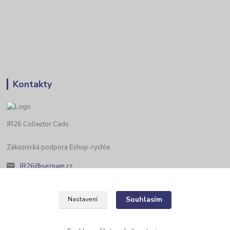
Kontakty
JR26 Collector Cads
Zákaznická podpora Eshop-rychle
JR26@seznam.cz
Souhlasím
Nastavení