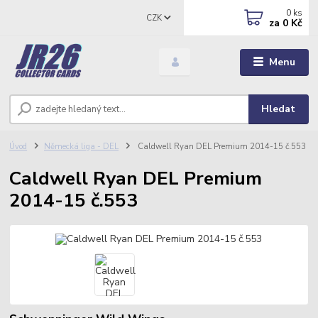
0
ks
CZK
za
0 Kč
Menu
Hledat
Úvod
Německá liga - DEL
Caldwell Ryan DEL Premium 2014-15 č.553
Caldwell Ryan DEL Premium
2014-15 č.553