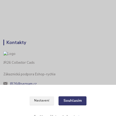
Kontakty
JR26 Collector Cads
Zákaznická podpora Eshop-rychle
JR26@seznam.cz
Souhlasím
Nastavení