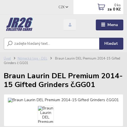
0
ks
CZK
za
0 Kč
Menu
Hledat
Úvod
Německá liga - DEL
Braun Laurin DEL Premium 2014-15 Gifted
Grinders č.GG01
Braun Laurin DEL Premium 2014-
15 Gifted Grinders č.GG01