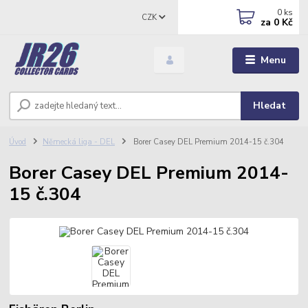
0
ks
CZK
za
0 Kč
Menu
Hledat
Úvod
Německá liga - DEL
Borer Casey DEL Premium 2014-15 č.304
Borer Casey DEL Premium 2014-
15 č.304