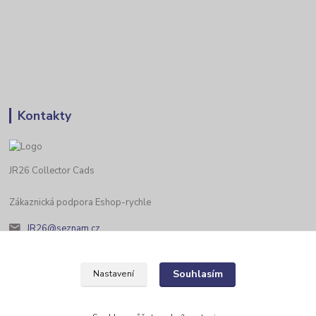
Kontakty
JR26 Collector Cads
Zákaznická podpora Eshop-rychle
JR26@seznam.cz
Souhlasím
Nastavení