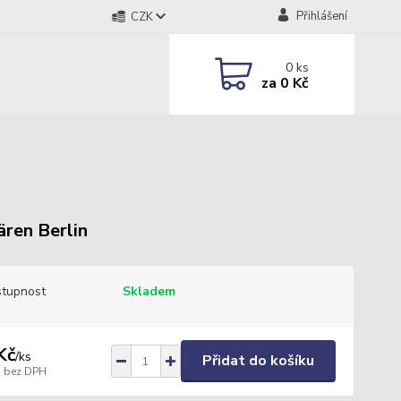
Přihlášení
CZK
0
ks
za
0 Kč
ären Berlin
tupnost
Skladem
Kč
/
ks
Přidat do košíku
bez DPH