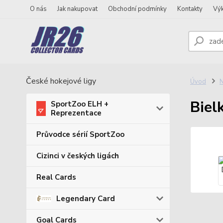
O nás
Jak nakupovat
Obchodní podmínky
Kontakty
Vý
České hokejové ligy
Úvod
N
Biel
SportZoo ELH +
Reprezentace
Průvodce sérií SportZoo
Cizinci v českých ligách
Real Cards
Legendary Card
Goal Cards