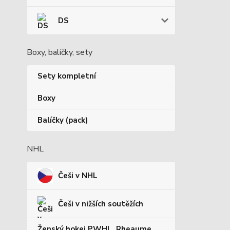
DS
Boxy, balíčky, sety
Sety kompletní
Boxy
Balíčky (pack)
NHL
Češi v NHL
Češi v nižších soutěžích
Ženský hokej PWHL, Rheaume