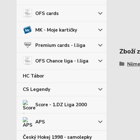
OFS cards
MK - Moje kartičky
Premium cards - I.liga
Zboží 
OFS Chance liga - I.liga
Němec
HC Tábor
CS Legendy
Score - 1.DZ Liga 2000
APS
Český Hokej 1998 - samolepky