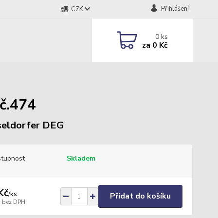
Přihlášení
CZK
0
ks
za
0 Kč
č.474
eldorfer DEG
tupnost
Skladem
Kč
/
ks
Přidat do košíku
bez DPH