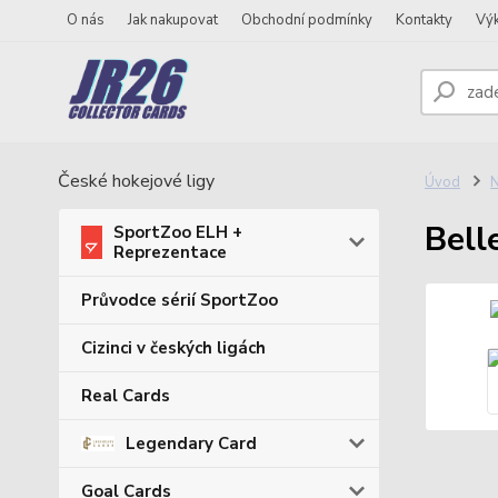
O nás
Jak nakupovat
Obchodní podmínky
Kontakty
Vý
České hokejové ligy
Úvod
N
Bell
SportZoo ELH +
Reprezentace
Průvodce sérií SportZoo
Cizinci v českých ligách
Real Cards
Legendary Card
Goal Cards