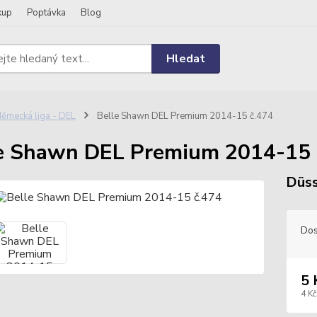
kup
Poptávka
Blog
Hledat
ěmecká liga - DEL
Belle Shawn DEL Premium 2014-15 č.474
e Shawn DEL Premium 2014-15 
Düss
Dos
5 
4 Kč