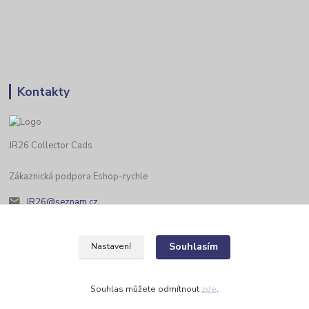
Kontakty
JR26 Collector Cads
Zákaznická podpora Eshop-rychle
JR26@seznam.cz
Souhlasím
Nastavení
Souhlas můžete odmítnout
zde
.
Vytvořeno na
Eshop-rychle.cz