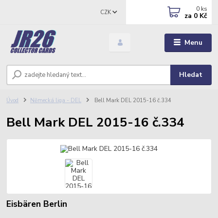
0
ks
CZK
za
0 Kč
Menu
Hledat
Úvod
Německá liga - DEL
Bell Mark DEL 2015-16 č.334
Bell Mark DEL 2015-16 č.334
Eisbären Berlin