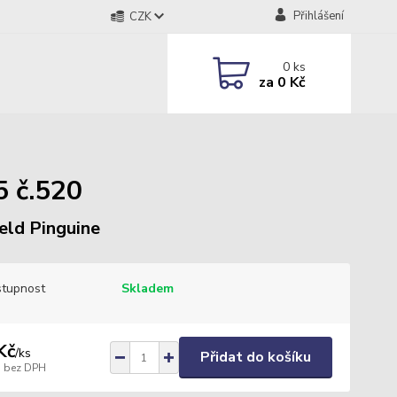
Přihlášení
CZK
0
ks
za
0 Kč
 č.520
eld Pinguine
tupnost
Skladem
Kč
/
ks
Přidat do košíku
bez DPH