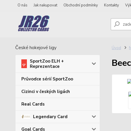
O nás
Jak nakupovat
Obchodní podmínky
Kontakty
Vý
České hokejové ligy
Úvod
N
Beec
SportZoo ELH +
Reprezentace
Průvodce sérií SportZoo
Cizinci v českých ligách
Real Cards
Legendary Card
Goal Cards