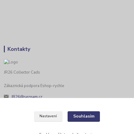
Kontakty
JR26 Collector Cads
Zákaznická podpora Eshop-rychle
JR26@seznam.cz
Souhlasím
Nastavení