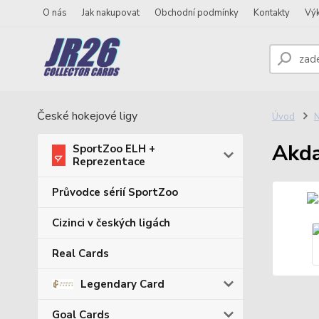
O nás
Jak nakupovat
Obchodní podmínky
Kontakty
Vý
České hokejové ligy
Úvod
N
Akda
SportZoo ELH +
Reprezentace
Průvodce sérií SportZoo
Cizinci v českých ligách
Real Cards
Legendary Card
Goal Cards