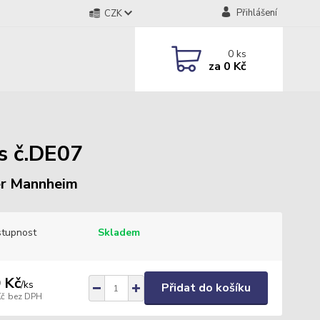
Přihlášení
CZK
0
ks
za
0 Kč
s č.DE07
r Mannheim
tupnost
Skladem
 Kč
/
ks
Přidat do košíku
Kč
bez DPH