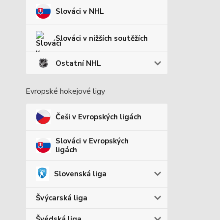
Slováci v NHL
Slováci v nižších soutěžích
Ostatní NHL
Evropské hokejové ligy
Češi v Evropských ligách
Slováci v Evropských
ligách
Slovenská liga
Švýcarská liga
Švédská liga