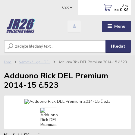
0
ks
CZK
za
0 Kč
Menu
Hledat
Úvod
Německá liga - DEL
Adduono Rick DEL Premium 2014-15 č.523
Adduono Rick DEL Premium
2014-15 č.523