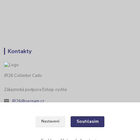
Kontakty
JR26 Collector Cads
Zákaznická podpora Eshop-rychle
JR26@seznam.cz
Souhlasím
Nastavení