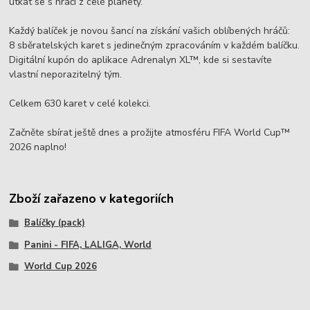
utkat se s hráči z celé planety.
Každý balíček je novou šancí na získání vašich oblíbených hráčů:
8 sběratelských karet s jedinečným zpracováním v každém balíčku.
Digitální kupón do aplikace Adrenalyn XL™, kde si sestavíte
vlastní neporazitelný tým.
Celkem 630 karet v celé kolekci.
Začněte sbírat ještě dnes a prožijte atmosféru FIFA World Cup™
2026 naplno!
Zboží zařazeno v kategoriích
Balíčky (pack)
Panini - FIFA, LALIGA, World
World Cup 2026