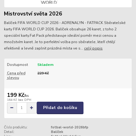
Mistrovství světa 2026
Balíček FIFA WORLD CUP 2026 - ADRENALYN - FATPACK Sběratelské
karty FIFA WORLD CUP 2026. Balíček obsahuje 26 karet, z toho 2
speciální karty.Fat Pack představuje ideální poměr mezi cenou a
množstvím karet. Je to perfektní volba pro sběratele, kteří chtějí
efektivně a levně zaplnit prázdná místa ve s...
celý popis
Dostupnost
Skladem
Cena před
229 Kč
slevou
199 Kč
/
ks
164 Kč
bez DPH
Přidat do košíku
Číslo produktu:
fotbal-world-2026bfp
Detail:
Balíček