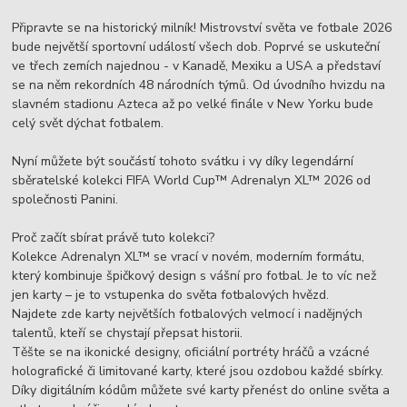
Připravte se na historický milník! Mistrovství světa ve fotbale 2026
bude největší sportovní událostí všech dob. Poprvé se uskuteční
ve třech zemích najednou - v Kanadě, Mexiku a USA a představí
se na něm rekordních 48 národních týmů. Od úvodního hvizdu na
slavném stadionu Azteca až po velké finále v New Yorku bude
celý svět dýchat fotbalem.
Nyní můžete být součástí tohoto svátku i vy díky legendární
sběratelské kolekci FIFA World Cup™ Adrenalyn XL™ 2026 od
společnosti Panini.
Proč začít sbírat právě tuto kolekci?
Kolekce Adrenalyn XL™ se vrací v novém, moderním formátu,
který kombinuje špičkový design s vášní pro fotbal. Je to víc než
jen karty – je to vstupenka do světa fotbalových hvězd.
Najdete zde karty největších fotbalových velmocí i nadějných
talentů, kteří se chystají přepsat historii.
Těšte se na ikonické designy, oficiální portréty hráčů a vzácné
holografické či limitované karty, které jsou ozdobou každé sbírky.
Díky digitálním kódům můžete své karty přenést do online světa a