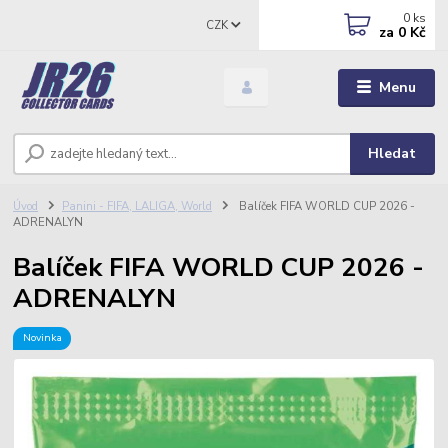
0
ks
CZK
za
0 Kč
Menu
Hledat
Úvod
Panini - FIFA, LALIGA, World
Balíček FIFA WORLD CUP 2026 -
ADRENALYN
Balíček FIFA WORLD CUP 2026 -
ADRENALYN
Novinka