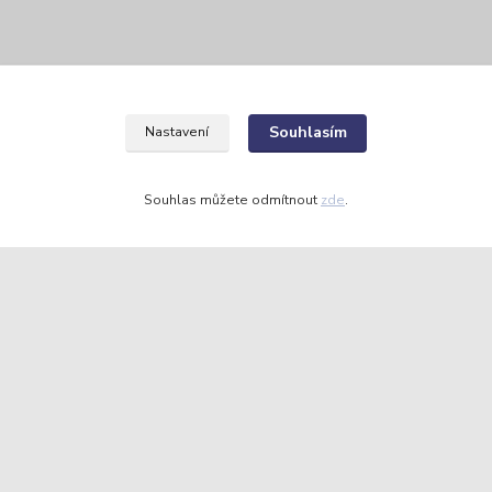
Kontakty
Souhlasím
Nastavení
Souhlas můžete odmítnout
zde
.
JR26 Collector Cads
Zákaznická podpora Eshop-rychle
JR26@seznam.cz
Vytvořeno na
Eshop-rychle.cz