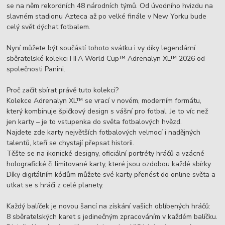
se na něm rekordních 48 národních týmů. Od úvodního hvizdu na
slavném stadionu Azteca až po velké finále v New Yorku bude
celý svět dýchat fotbalem.
Nyní můžete být součástí tohoto svátku i vy díky legendární
sběratelské kolekci FIFA World Cup™ Adrenalyn XL™ 2026 od
společnosti Panini.
Proč začít sbírat právě tuto kolekci?
Kolekce Adrenalyn XL™ se vrací v novém, moderním formátu,
který kombinuje špičkový design s vášní pro fotbal. Je to víc než
jen karty – je to vstupenka do světa fotbalových hvězd.
Najdete zde karty největších fotbalových velmocí i nadějných
talentů, kteří se chystají přepsat historii.
Těšte se na ikonické designy, oficiální portréty hráčů a vzácné
holografické či limitované karty, které jsou ozdobou každé sbírky.
Díky digitálním kódům můžete své karty přenést do online světa a
utkat se s hráči z celé planety.
Každý balíček je novou šancí na získání vašich oblíbených hráčů:
8 sběratelských karet s jedinečným zpracováním v každém balíčku.