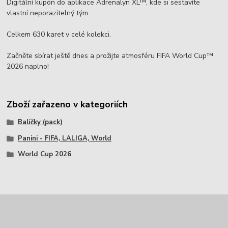
Digitální kupón do aplikace Adrenalyn XL™, kde si sestavíte
vlastní neporazitelný tým.
Celkem 630 karet v celé kolekci.
Začněte sbírat ještě dnes a prožijte atmosféru FIFA World Cup™
2026 naplno!
Zboží zařazeno v kategoriích
Balíčky (pack)
Panini - FIFA, LALIGA, World
World Cup 2026