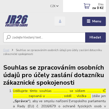
0
ks
CZK
za
0 Kč
Menu
Hledat
Úvod
Souhlas se zpracováním osobních údajů pro účely zaslání dotazníku
zákaznické spokojenosti
Souhlas se zpracováním osobních
údajů pro účely zaslání dotazníku
zákaznické spokojenosti
Udělujete tímto souhlas ……………..., se sídlem ………………, IČ
………………., zapsaná u ………………… , oddíl …, vložka …..
(dále jen
„Správce“
), aby ve smyslu nařízení Evropského parlamentu
a Rady (EU) č. 2016/679 o ochraně fyzických osob v