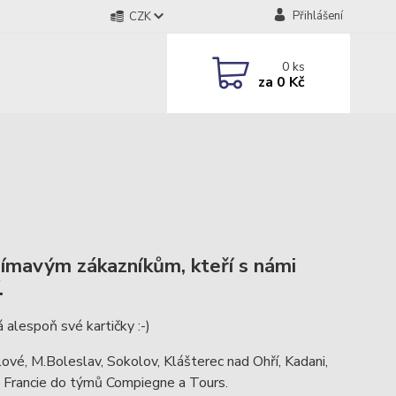
Přihlášení
CZK
0
ks
za
0 Kč
jímavým zákazníkům, kteří s námi
.
 alespoň své kartičky :-)
lové, M.Boleslav, Sokolov, Klášterec nad Ohří, Kadani,
do Francie do týmů Compiegne a Tours.