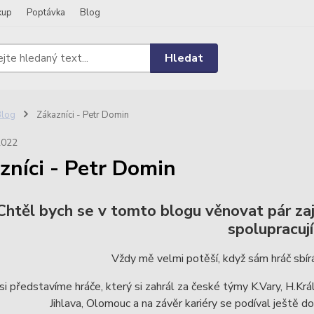
kup
Poptávka
Blog
Hledat
Blog
Zákazníci - Petr Domin
2022
zníci - Petr Domin
Chtěl bych se v tomto blogu věnovat pár za
spolupracují
Vždy mě velmi potěší, když sám hráč sbírá
si představíme hráče, který si zahrál za české týmy K.Vary, H.Krá
Jihlava, Olomouc a na závěr kariéry se podíval ještě 