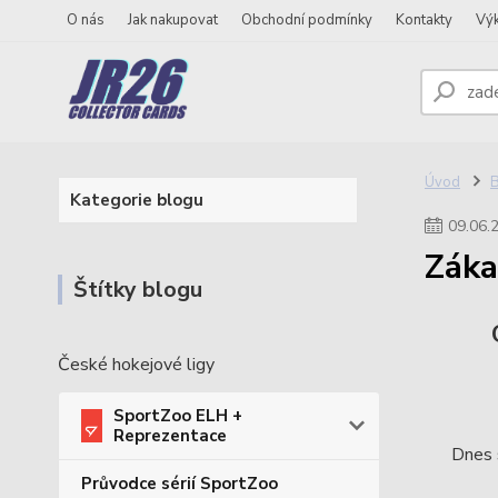
O nás
Jak nakupovat
Obchodní podmínky
Kontakty
Vý
Úvod
Kategorie blogu
09
.
06
.
Záka
Štítky blogu
České hokejové ligy
SportZoo ELH +
Reprezentace
Dnes 
Průvodce sérií SportZoo