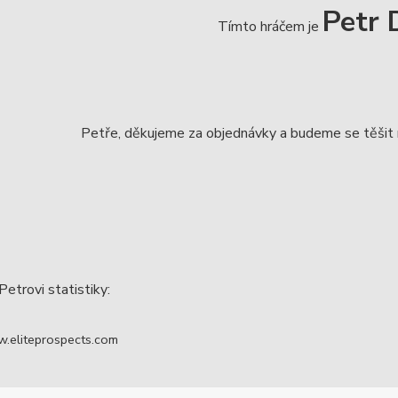
Petr 
Tímto hráčem je
Petře, děkujeme za objednávky a budeme se těšit n
Petrovi statistiky:
w.eliteprospects.com