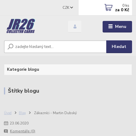
0
ks
CZK
za
0 Kč
Menu
Hledat
Kategorie blogu
Štítky blogu
Úvod
Blog
Zákazníci - Martin Dubský
23
.
06
.
2020
Komentáře (0)