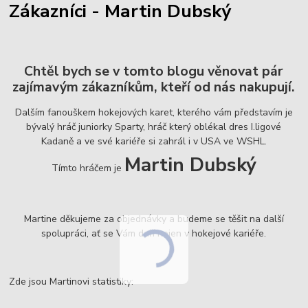
Zákazníci - Martin Dubský
Chtěl bych se v tomto blogu věnovat pár
zajímavým zákazníkům, kteří od nás nakupují.
Dalším fanouškem hokejových karet, kterého vám představím je
bývalý hráč juniorky Sparty, hráč který oblékal dres I.ligové
Kadaně a ve své kariéře si zahrál i v USA ve WSHL.
Martin Dubský
Tímto hráčem je
Martine děkujeme za objednávky a budeme se těšit na další
spolupráci, ať se Vám daří nejen v hokejové kariéře.
Zde jsou Martinovi statistiky: