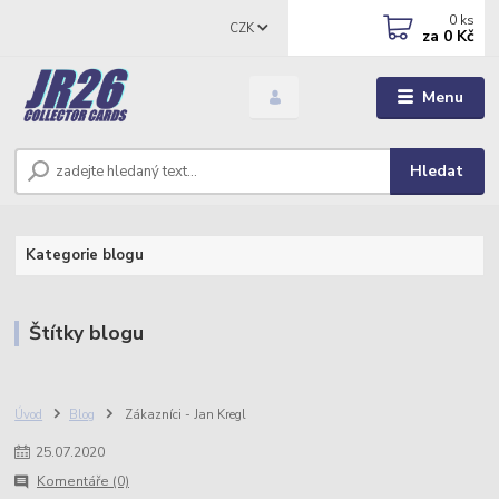
0
ks
CZK
za
0 Kč
Menu
Hledat
Kategorie blogu
Štítky blogu
Úvod
Blog
Zákazníci - Jan Kregl
25
.
07
.
2020
Komentáře (0)